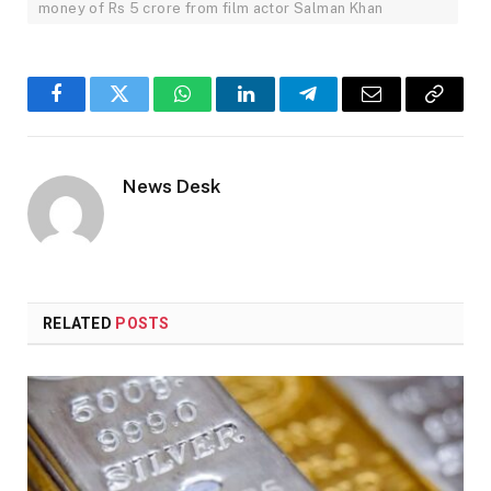
money of Rs 5 crore from film actor Salman Khan
Facebook
Twitter
WhatsApp
LinkedIn
Telegram
Email
Copy
Link
News Desk
RELATED
POSTS