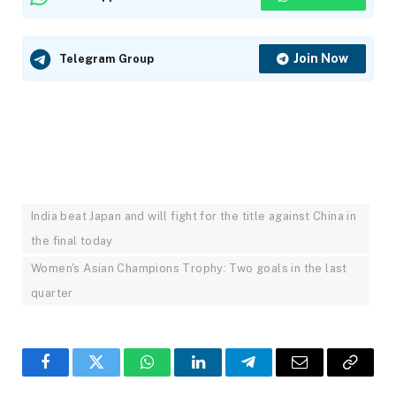
Join Now
Telegram Group
India beat Japan and will fight for the title against China in
the final today
Women's Asian Champions Trophy: Two goals in the last
quarter
Facebook
Twitter
WhatsApp
LinkedIn
Telegram
Email
Copy