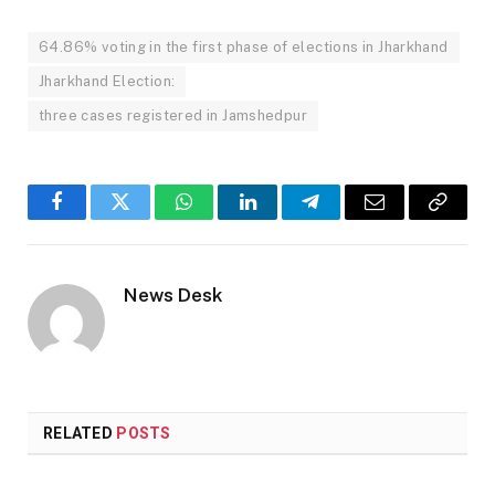
64.86% voting in the first phase of elections in Jharkhand
Jharkhand Election:
three cases registered in Jamshedpur
Facebook
Twitter
WhatsApp
LinkedIn
Telegram
Email
Copy
Link
News Desk
RELATED
POSTS