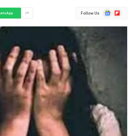
Google
Flipboard
Follow Us
atsApp
News