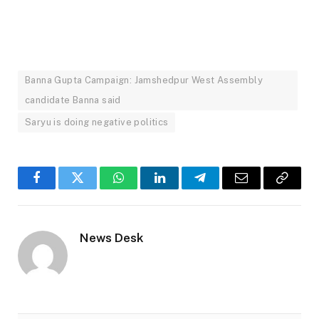
Banna Gupta Campaign: Jamshedpur West Assembly
candidate Banna said
Saryu is doing negative politics
Facebook
Twitter
WhatsApp
LinkedIn
Telegram
Email
Copy
Link
News Desk