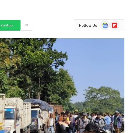
Google
Flipboard
Follow Us
atsApp
News