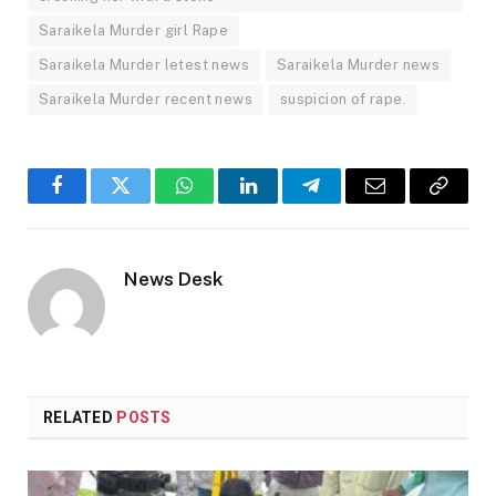
Saraikela Murder girl Rape
Saraikela Murder letest news
Saraikela Murder news
Saraikela Murder recent news
suspicion of rape.
Facebook
Twitter
WhatsApp
LinkedIn
Telegram
Email
Copy
Link
News Desk
RELATED
POSTS