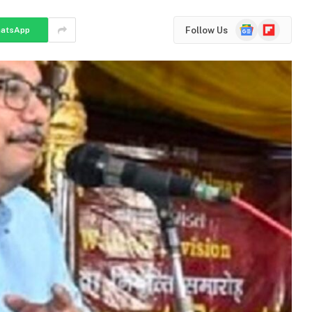
Google
Flipboard
Follow Us
atsApp
News