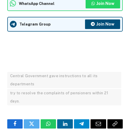
Join Now
WhatsApp Channel
Join Now
Telegram Group
Central Government gave instructions to all its
departments
try to resolve the complaints of pensioners within 21
days.
Facebook
Twitter
WhatsApp
LinkedIn
Telegram
Email
Copy