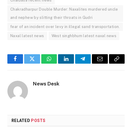
Chaibasa recent news
Chakradharpur Double Murder: Naxalites murdered uncle
and nephew by slitting their throats in Gudri
fear of an incident over levy in illegal sand transportation.
Naxal latest news
West singhbhum latest naxal news
Facebook
Twitter
WhatsApp
LinkedIn
Telegram
Email
Copy
Link
News Desk
RELATED
POSTS