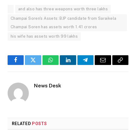
and also has three weapons worth three lakhs
Champai Soren's Assets: BJP candidate from Saraikela
Champai Soren has assets worth 1.41 crores
his wife has assets worth 99 lakhs
Facebook
Twitter
WhatsApp
LinkedIn
Telegram
Email
Copy
Link
News Desk
RELATED
POSTS