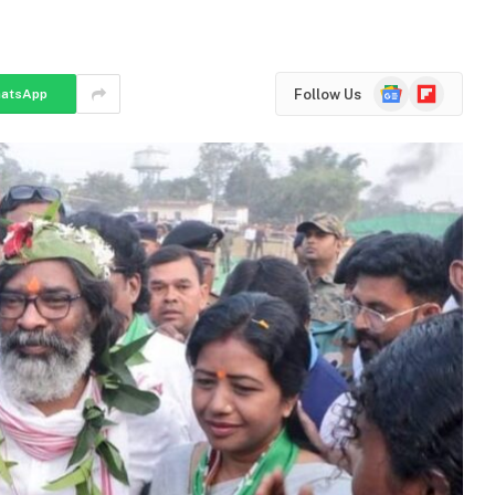
Google
Flipboard
Follow Us
atsApp
News