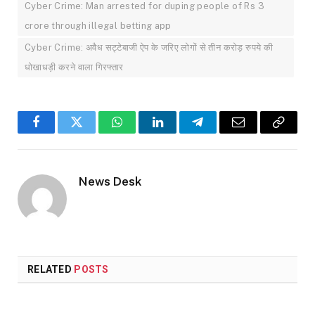
Cyber ​​Crime: Man arrested for duping people of Rs 3
crore through illegal betting app
Cyber Crime: अवैध सट्टेबाजी ऐप के जरिए लोगों से तीन करोड़ रुपये की
धोखाधड़ी करने वाला गिरफ्तार
Facebook
Twitter
WhatsApp
LinkedIn
Telegram
Email
Copy
Link
News Desk
RELATED
POSTS