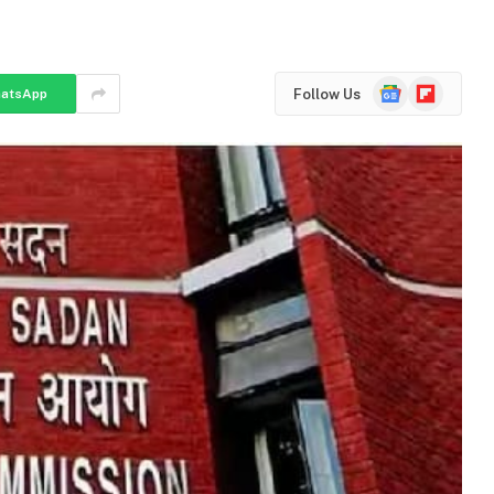
Google
Flipboard
Follow Us
atsApp
News