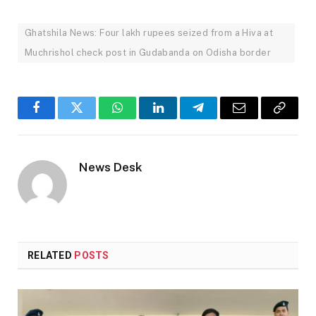
Ghatshila News: Four lakh rupees seized from a Hiva at
Muchrishol check post in Gudabanda on Odisha border
Facebook
Twitter
WhatsApp
LinkedIn
Telegram
Email
Copy
Link
News Desk
RELATED
POSTS