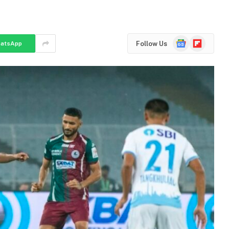
Google
Flipboard
Follow Us
atsApp
News