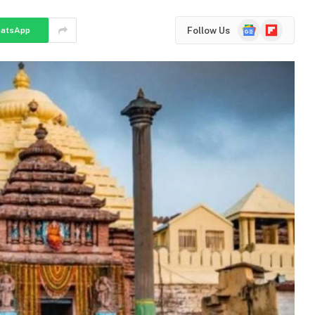
Google
Flipboard
Follow Us
atsApp
News