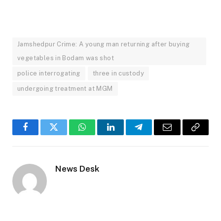
Jamshedpur Crime: A young man returning after buying
vegetables in Bodam was shot
police interrogating
three in custody
undergoing treatment at MGM
Facebook
Twitter
WhatsApp
LinkedIn
Telegram
Email
Copy
Link
News Desk