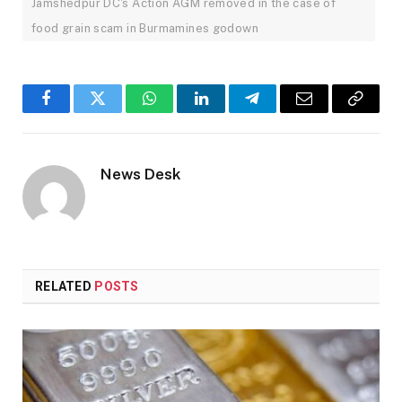
Jamshedpur DC's Action AGM removed in the case of
food grain scam in Burmamines godown
Facebook
Twitter
WhatsApp
LinkedIn
Telegram
Email
Copy
Link
News Desk
RELATED
POSTS