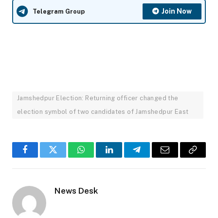
Join Now
Telegram Group
Jamshedpur Election: Returning officer changed the
election symbol of two candidates of Jamshedpur East
Facebook
Twitter
WhatsApp
LinkedIn
Telegram
Email
Copy
Link
News Desk