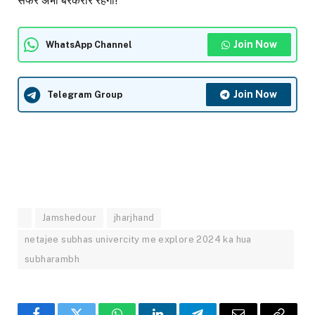
सफर अभी बरकरार रहेगा!
Join Now
WhatsApp Channel
Join Now
Telegram Group
Jamshedour
jharjhand
netajee subhas univercity me explore 2024 ka hua
subharambh