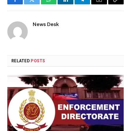
Facebook
Twitter
WhatsApp
LinkedIn
Telegram
Email
Copy
Link
News Desk
RELATED
POSTS