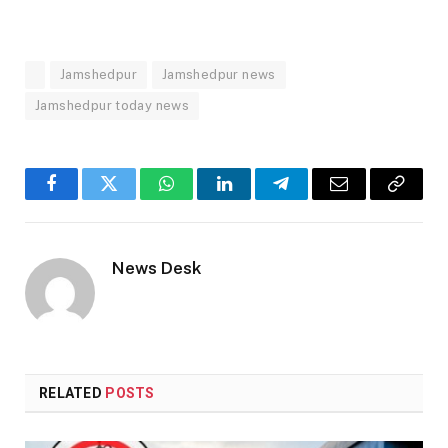
Jamshedpur
Jamshedpur news
Jamshedpur today news
Facebook
Twitter
WhatsApp
LinkedIn
Telegram
Email
Copy
Link
News Desk
RELATED
POSTS