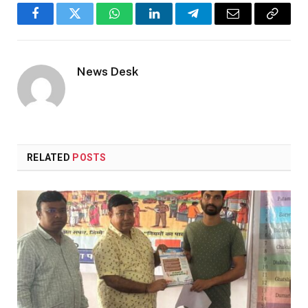
Facebook
Twitter
WhatsApp
LinkedIn
Telegram
Email
Copy
Link
News Desk
RELATED
POSTS