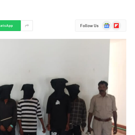
Google
Flipboard
Follow Us
atsApp
News