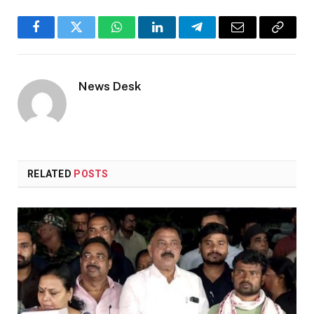
Facebook
Twitter
WhatsApp
LinkedIn
Telegram
Email
Copy
Link
News Desk
RELATED
POSTS