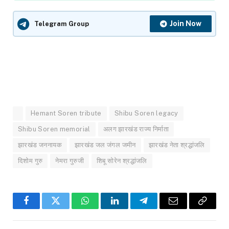
Join Now
Telegram Group
Hemant Soren tribute
Shibu Soren legacy
Shibu Soren memorial
अलग झारखंड राज्य निर्माता
झारखंड जननायक
झारखंड जल जंगल जमीन
झारखंड नेता श्रद्धांजलि
दिशोम गुरु
नेमरा गुरुजी
शिबू सोरेन श्रद्धांजलि
Facebook
Twitter
WhatsApp
LinkedIn
Telegram
Email
Copy
Link