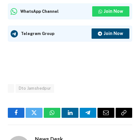
Join Now
WhatsApp Channel
Join Now
Telegram Group
Dto Jamshedpur
Facebook
Twitter
WhatsApp
LinkedIn
Telegram
Email
Copy
Link
News Desk