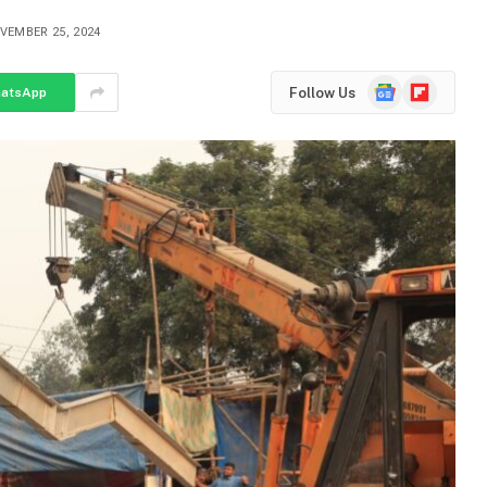
VEMBER 25, 2024
Google
Flipboard
Follow Us
atsApp
News