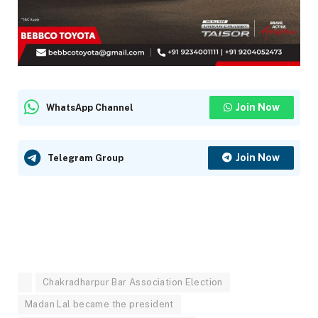
Join Now
WhatsApp Channel
Join Now
Telegram Group
Chakradharpur Bar Association Election
Madan Lal became the president