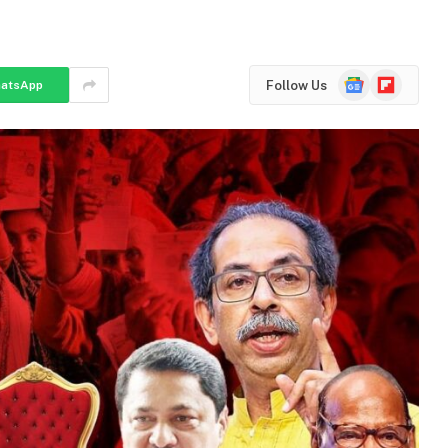
Google
Flipboard
Follow Us
atsApp
News