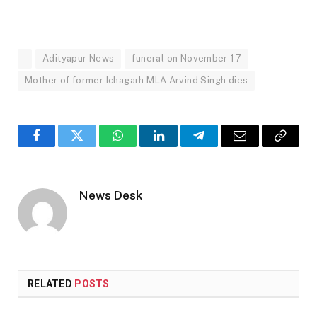
Adityapur News
funeral on November 17
Mother of former Ichagarh MLA Arvind Singh dies
Facebook
Twitter
WhatsApp
LinkedIn
Telegram
Email
Copy
Link
News Desk
RELATED
POSTS