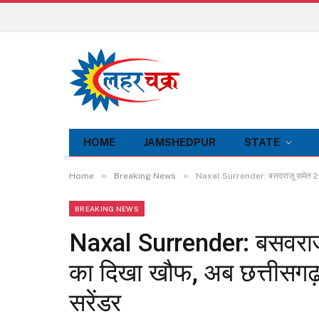
HOME
JAMSHEDPUR
STATE
»
»
Home
Breaking News
Naxal Surrender: बसवराजू समेत 27 नक्स
BREAKING NEWS
Naxal Surrender: बसवराजू 
का दिखा खौफ, अब छत्तीसगढ़ मे
सरेंडर