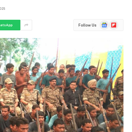
025
Google
Flipboard
Follow Us
atsApp
News