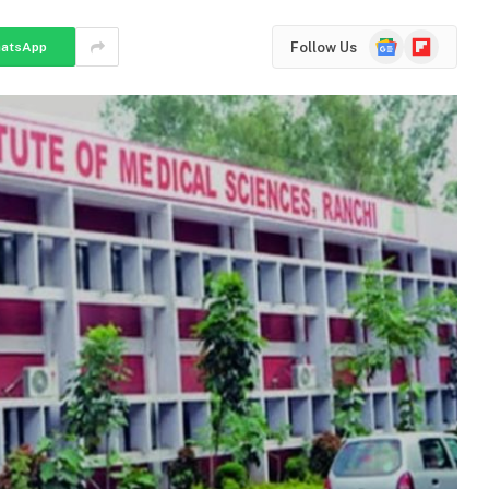
Google
Flipboard
Follow Us
atsApp
News