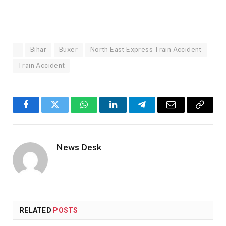
Bihar
Buxer
North East Express Train Accident
Train Accident
Facebook
Twitter
WhatsApp
LinkedIn
Telegram
Email
Copy
Link
News Desk
RELATED
POSTS