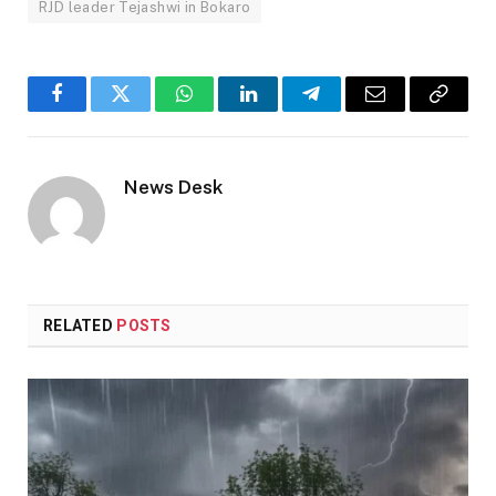
RJD leader Tejashwi in Bokaro
Facebook
Twitter
WhatsApp
LinkedIn
Telegram
Email
Copy
Link
News Desk
RELATED
POSTS