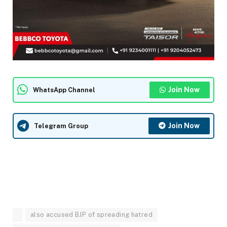
Join Now
WhatsApp Channel
Join Now
Telegram Group
also accused BJP of spreading hatred