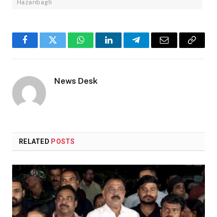
Hazaribagh
Facebook
Twitter
WhatsApp
LinkedIn
Telegram
Email
Copy
Link
News Desk
RELATED
POSTS