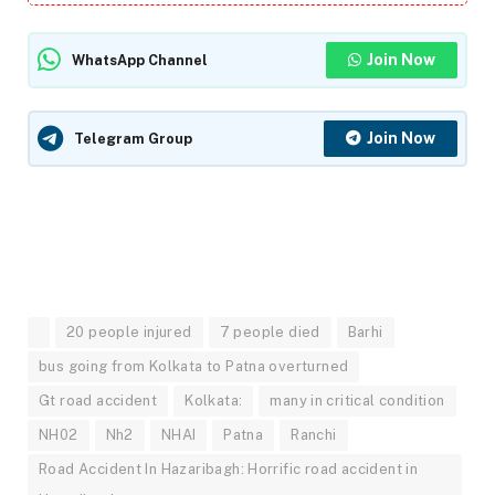
Join Now
WhatsApp Channel
Join Now
Telegram Group
20 people injured
7 people died
Barhi
bus going from Kolkata to Patna overturned
Gt road accident
Kolkata:
many in critical condition
NH02
Nh2
NHAI
Patna
Ranchi
Road Accident In Hazaribagh: Horrific road accident in