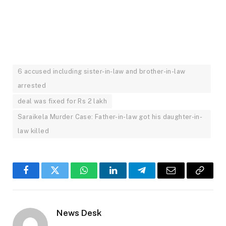
6 accused including sister-in-law and brother-in-law
arrested
deal was fixed for Rs 2 lakh
Saraikela Murder Case: Father-in-law got his daughter-in-
law killed
Facebook
Twitter
WhatsApp
LinkedIn
Telegram
Email
Copy
Link
News Desk