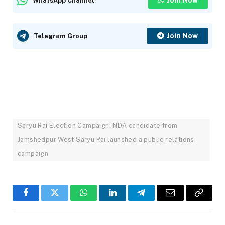
WhatsApp Channel
Join Now
Telegram Group
Saryu Rai Election Campaign: NDA candidate from
Jamshedpur West Saryu Rai launched a public relations
campaign
Facebook
Twitter
WhatsApp
LinkedIn
Telegram
Email
Copy
Link