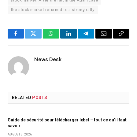
stock market: After the fall in the Adani case
the stock market returned to a strong rally
Facebook
Twitter
WhatsApp
LinkedIn
Telegram
Email
Copy
Link
News Desk
RELATED
POSTS
Guide de sécurité pour télécharger Ixbet – tout ce qu’il faut
savoir
AUGUST 8, 2026