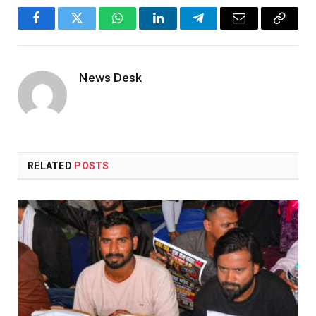
Facebook
Twitter
WhatsApp
LinkedIn
Telegram
Email
Copy
Link
News Desk
RELATED
POSTS