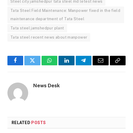
Steel city jamshedpur tata steel md letest news
Tata Steel Field Maintenance: Manpower fixed in the field
maintenance department of Tata Steel
Tata steel jamshedpur plant
Tata steel recent news about manpower
Facebook
Twitter
WhatsApp
LinkedIn
Telegram
Email
Copy
Link
News Desk
RELATED
POSTS