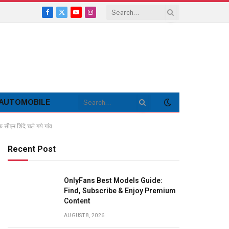
Facebook
X
YouTube
Instagram
(Twitter)
AUTOMOBILE
ीएम शिंदे चले गये गांव
Recent Post
OnlyFans Best Models Guide:
Find, Subscribe & Enjoy Premium
Content
AUGUST 8, 2026