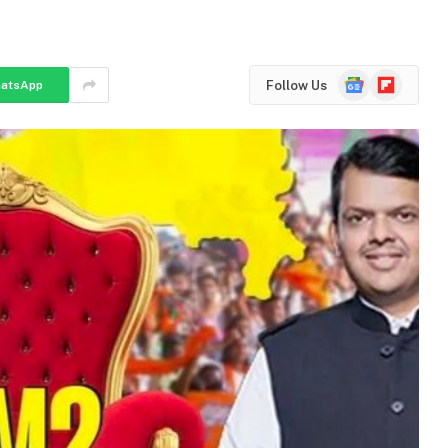
Google
Flipboard
Follow Us
atsApp
News