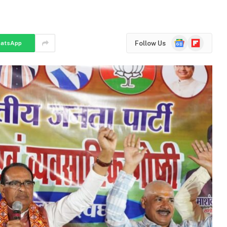
Google
Flipboard
Follow Us
atsApp
News