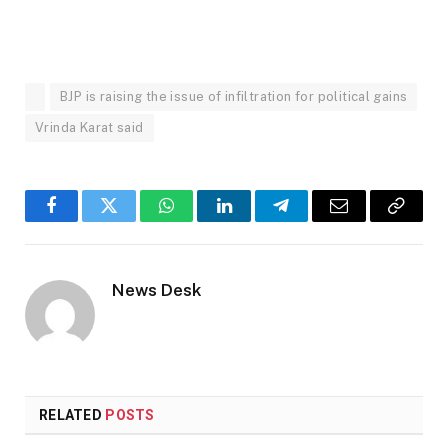
BJP is raising the issue of infiltration for political gains
Vrinda Karat said
Facebook
Twitter
WhatsApp
LinkedIn
Telegram
Email
Copy
Link
News Desk
RELATED
POSTS