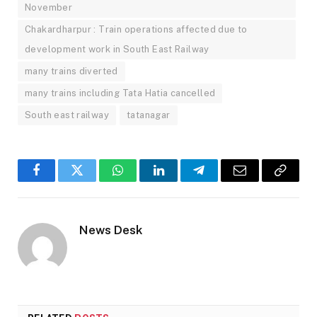
November
Chakardharpur : Train operations affected due to
development work in South East Railway
many trains diverted
many trains including Tata Hatia cancelled
South east railway
tatanagar
Facebook
Twitter
WhatsApp
LinkedIn
Telegram
Email
Copy
Link
News Desk