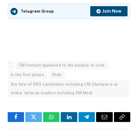
Join Now
Telegram Group
CM Hemant appealed to the people to vote.
In the first phase
Shah
the fate of 683 candidates including CM Champai is at
stake. Veteran leaders including PM Modi
Facebook
Twitter
WhatsApp
LinkedIn
Telegram
Email
Copy
Link