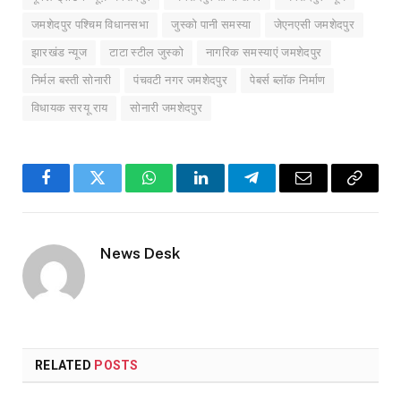
जमशेदपुर पश्चिम विधानसभा
जुस्को पानी समस्या
जेएनएसी जमशेदपुर
झारखंड न्यूज
टाटा स्टील जुस्को
नागरिक समस्याएं जमशेदपुर
निर्मल बस्ती सोनारी
पंचवटी नगर जमशेदपुर
पेबर्स ब्लॉक निर्माण
विधायक सरयू राय
सोनारी जमशेदपुर
Facebook
Twitter
WhatsApp
LinkedIn
Telegram
Email
Copy
Link
News Desk
RELATED
POSTS