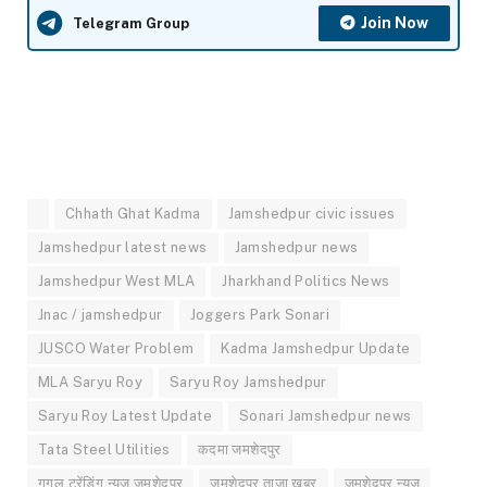
Join Now
Telegram Group
Chhath Ghat Kadma
Jamshedpur civic issues
Jamshedpur latest news
Jamshedpur news
Jamshedpur West MLA
Jharkhand Politics News
Jnac / jamshedpur
Joggers Park Sonari
JUSCO Water Problem
Kadma Jamshedpur Update
MLA Saryu Roy
Saryu Roy Jamshedpur
Saryu Roy Latest Update
Sonari Jamshedpur news
Tata Steel Utilities
कदमा जमशेदपुर
गूगल ट्रेंडिंग न्यूज़ जमशेदपुर
जमशेदपुर ताजा खबर
जमशेदपुर न्यूज