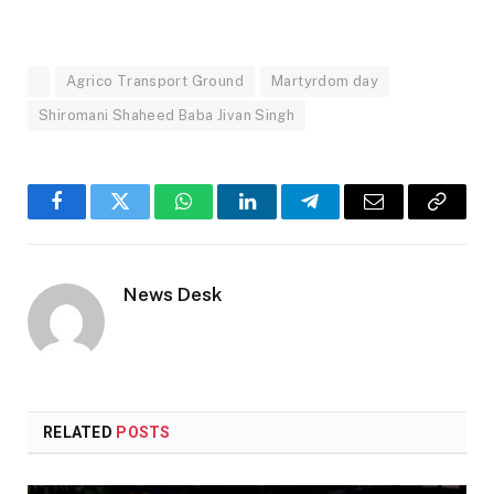
Agrico Transport Ground
Martyrdom day
Shiromani Shaheed Baba Jivan Singh
Facebook
Twitter
WhatsApp
LinkedIn
Telegram
Email
Copy
Link
News Desk
RELATED
POSTS