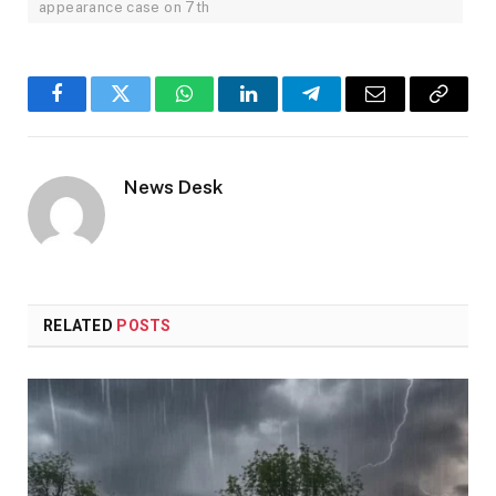
appearance case on 7th
Facebook
Twitter
WhatsApp
LinkedIn
Telegram
Email
Copy
Link
News Desk
RELATED
POSTS