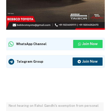
Join Now
WhatsApp Channel
Join Now
Telegram Group
Next hearing on Rahul Gandhi's exemption from personal