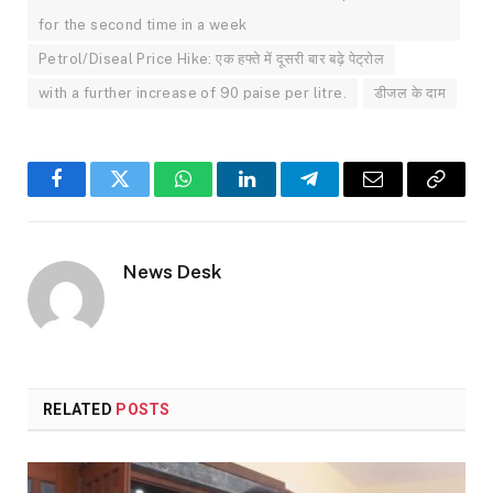
for the second time in a week
Petrol/Diseal Price Hike: एक हफ्ते में दूसरी बार बढ़े पेट्रोल
with a further increase of 90 paise per litre.
डीजल के दाम
Facebook
Twitter
WhatsApp
LinkedIn
Telegram
Email
Copy
Link
News Desk
RELATED
POSTS